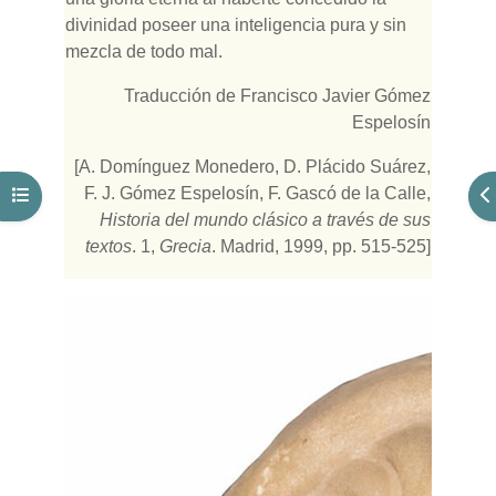
divinidad poseer una inteligencia pura y sin
mezcla de todo mal.
Traducción de Francisco Javier Gómez
Espelosín
[A. Domínguez Monedero, D. Plácido Suárez,
F. J. Gómez Espelosín, F. Gascó de la Calle,
Abrir índice del curso
Ab
Historia del mundo clásico a través de sus
textos
. 1,
Grecia
. Madrid, 1999, pp. 515-525]