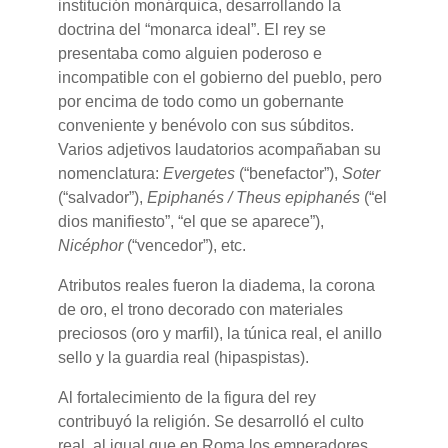
institución monárquica, desarrollando la
doctrina del “monarca ideal”. El rey se
presentaba como alguien poderoso e
incompatible con el gobierno del pueblo, pero
por encima de todo como un gobernante
conveniente y benévolo con sus súbditos.
Varios adjetivos laudatorios acompañaban su
nomenclatura:
Evergetes
(“benefactor”),
Soter
(“salvador”),
Epiphanés / Theus epiphanés
(“el
dios manifiesto”, “el que se aparece”),
Nicéphor
(“vencedor”), etc.
Atributos reales fueron la diadema, la corona
de oro, el trono decorado con materiales
preciosos (oro y marfil), la túnica real, el anillo
sello y la guardia real (hipaspistas).
Al fortalecimiento de la figura del rey
contribuyó la religión. Se desarrolló el culto
real, al igual que en Roma los emperadores