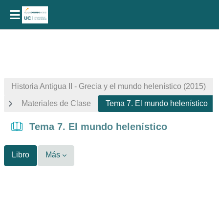
Salta al contenido principal
Historia Antigua II - Grecia y el mundo helenístico (2015)
Materiales de Clase
Tema 7. El mundo helenístico
Tema 7. El mundo helenístico
Libro
Más
Requisitos de finalización