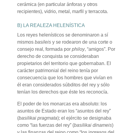
cerámica (en particular ánforas y otros
recipientes), vidrio, metal, marfil y terracota.
B) LA REALEZA HELENÍSTICA
Los reyes helenísticos se denominaron a sí
mismos
basileis
y se rodearon de una corte o
consejo real, formada por
philoy
, “amigos”. Por
derecho de conquista se consideraban
propietarios del territorio que gobernaban. El
carácter patrimonial del reino tenía por
consecuencia que los hombres que vivían en
él eran considerados súbditos del rey y sólo
tenían los derechos que éste les reconocía.
El poder de los monarcas era absoluto: los
asuntos de Estado eran los “asuntos del rey”
(
basilikai pragmata
); el ejército se designaba
como “las fuerzas del rey” (
basilikai dinameis
)
y las finanzas del reino como “los ingresos del