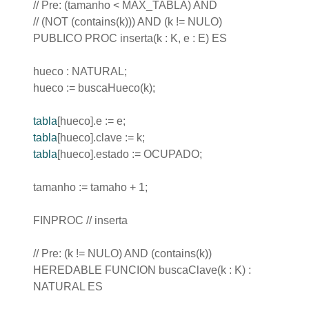
// Pre: (tamanho < MAX_TABLA) AND
// (NOT (contains(k))) AND (k != NULO)
PUBLICO PROC inserta(k : K, e : E) ES
hueco : NATURAL;
hueco := buscaHueco(k);
tabla
[hueco].e := e;
tabla
[hueco].clave := k;
tabla
[hueco].estado := OCUPADO;
tamanho := tamaho + 1;
FINPROC // inserta
// Pre: (k != NULO) AND (contains(k))
HEREDABLE FUNCION buscaClave(k : K) :
NATURAL ES