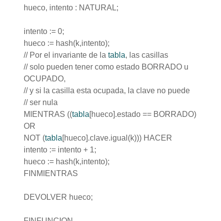
hueco, intento : NATURAL;
intento := 0;
hueco := hash(k,intento);
// Por el invariante de la
tabla
, las casillas
// solo pueden tener como estado BORRADO u
OCUPADO,
// y si la casilla esta ocupada, la clave no puede
// ser nula
MIENTRAS ((
tabla
[hueco].estado == BORRADO)
OR
NOT (
tabla
[hueco].clave.igual(k))) HACER
intento := intento + 1;
hueco := hash(k,intento);
FINMIENTRAS
DEVOLVER hueco;
FINFUNCION