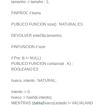
tamanho := tamaho - 1;
FINPROC // borra
PUBLICO FUNCION size() : NATURAL ES
DEVOLVER esteObj.tamanho;
FINFUNCION // size
// Pre: (k != NULL)
PUBLICO FUNCION contains(k : K) :
BOOLEANO ES
hueco, intento : NATURAL;
intento := 0;
hueco := hash(k,intento);
MIENTRAS ((
tabla
[hueco].estado != VACIA) AND