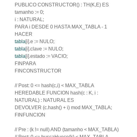
PUBLICO CONSTRUCTOR() : TH(K,E) ES
tamanho := 0;
i : NATURAL;
PARA i DESDE 0 HASTA MAX_TABLA - 1
HACER
tabla
[i].e := NULO;
tabla
[i].clave := NULO;
tabla
[i].estado := VACIO;
FINPARA
FINCONSTRUCTOR
// Post: 0 <= hash(c,i) < MAX_TABLA
HEREDABLE FUNCION hash(c : K, i :
NATURAL) : NATURAL ES
DEVOLVER (c.hash() + i) mod MAX_TABLA;
FINFUNCION
// Pre : (k != null) AND (tamanho < MAX_TABLA)
// Post: 0 <= buscaHueco(k) < MAX_TABLA