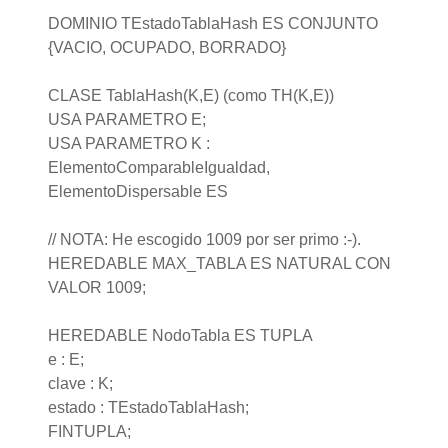
DOMINIO TEstadoTablaHash ES CONJUNTO
{VACIO, OCUPADO, BORRADO}
CLASE TablaHash(K,E) (como TH(K,E))
USA PARAMETRO E;
USA PARAMETRO K :
ElementoComparableIgualdad,
ElementoDispersable ES
// NOTA: He escogido 1009 por ser primo :-).
HEREDABLE MAX_TABLA ES NATURAL CON
VALOR 1009;
HEREDABLE NodoTabla ES TUPLA
e : E;
clave : K;
estado : TEstadoTablaHash;
FINTUPLA;