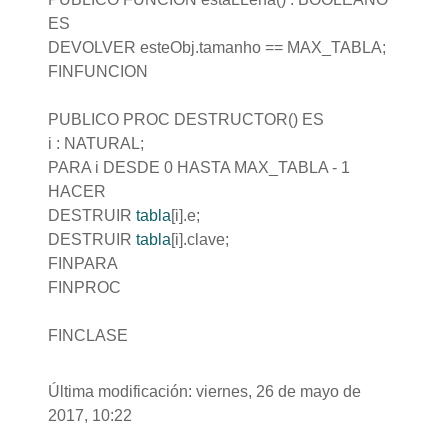
ES
DEVOLVER esteObj.tamanho == MAX_TABLA;
FINFUNCION
PUBLICO PROC DESTRUCTOR() ES
i : NATURAL;
PARA i DESDE 0 HASTA MAX_TABLA - 1
HACER
DESTRUIR
tabla
[i].e;
DESTRUIR
tabla
[i].clave;
FINPARA
FINPROC
FINCLASE
Última modificación: viernes, 26 de mayo de
2017, 10:22