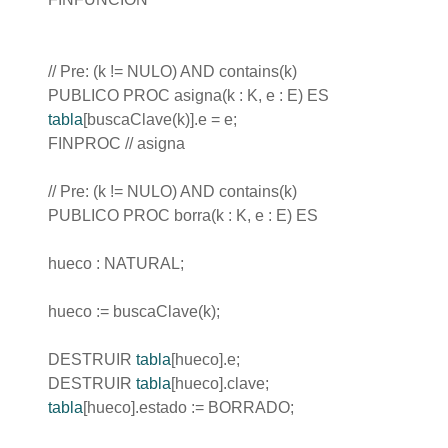
// Pre: (k != NULO) AND contains(k)
PUBLICO PROC asigna(k : K, e : E) ES
tabla
[buscaClave(k)].e = e;
FINPROC // asigna
// Pre: (k != NULO) AND contains(k)
PUBLICO PROC borra(k : K, e : E) ES
hueco : NATURAL;
hueco := buscaClave(k);
DESTRUIR
tabla
[hueco].e;
DESTRUIR
tabla
[hueco].clave;
tabla
[hueco].estado := BORRADO;