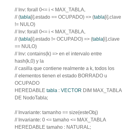
// Inv: forall 0<= i < MAX_TABLA,
// (
tabla
[i].estado == OCUPADO) => (
tabla
[i].clave
!= NULO)
// Inv: forall 0<= i < MAX_TABLA,
// (
tabla
[i].estado != OCUPADO) => (
tabla
[i].clave
== NULO)
// Inv: contains(k) => en el intervalo entre
hash(k,0) y la
// casilla que contiene realmente a k, todos los
// elementos tienen el estado BORRADO u
OCUPADO
HEREDABLE
tabla
:
VECTOR
DIM MAX_TABLA
DE NodoTabla;
// Invariante: tamanho == size(esteObj)
// Invariante: 0 <= tamaho <= MAX_TABLA
HEREDABLE tamaho : NATURAL;