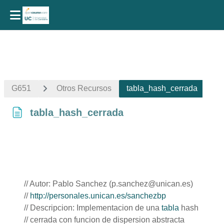
Salta al contenido principal
G651
Otros Recursos
tabla_hash_cerrada
tabla_hash_cerrada
Requisitos de finalización
// Autor: Pablo Sanchez (p.sanchez@unican.es)
//
http://personales.unican.es/sanchezbp
// Descripcion: Implementacion de una
tabla
hash
// cerrada con funcion de dispersion abstracta