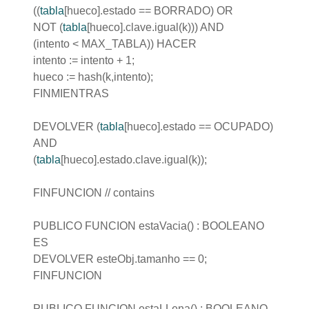
((
tabla
[hueco].estado == BORRADO) OR
NOT (
tabla
[hueco].clave.igual(k))) AND
(intento < MAX_TABLA)) HACER
intento := intento + 1;
hueco := hash(k,intento);
FINMIENTRAS
DEVOLVER (
tabla
[hueco].estado == OCUPADO)
AND
(
tabla
[hueco].estado.clave.igual(k));
FINFUNCION // contains
PUBLICO FUNCION estaVacia() : BOOLEANO
ES
DEVOLVER esteObj.tamanho == 0;
FINFUNCION
PUBLICO FUNCION estaLLena() : BOOLEANO