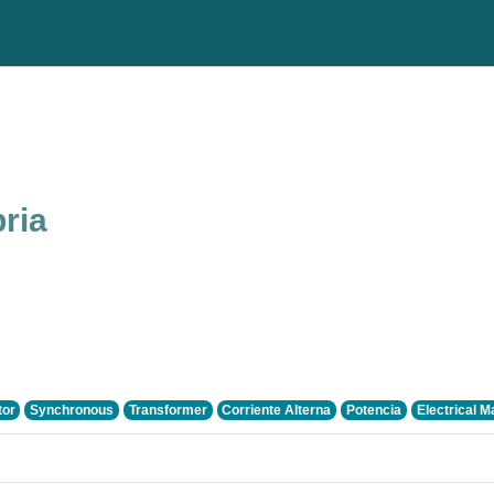
ria
tor
Synchronous
Transformer
Corriente Alterna
Potencia
Electrical 