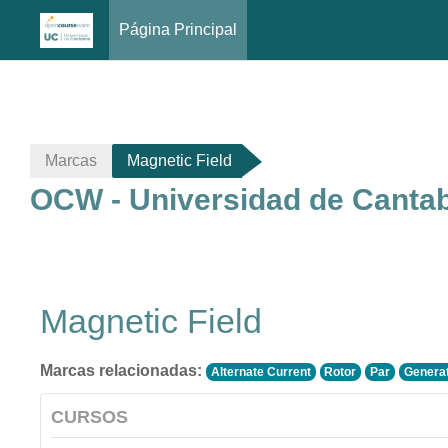
Página Principal
Salta al contenido principal
Marcas
Magnetic Field
OCW - Universidad de Cantab
Magnetic Field
Marcas relacionadas:
Alternate Current
Rotor
Par
Genera
CURSOS