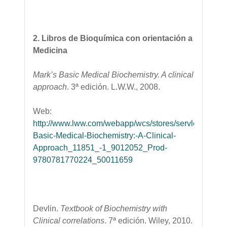
2. Libros de Bioquímica con orientación a
Medicina
Mark’s Basic Medical Biochemistry. A clinical
approach
. 3ª edición. L.W.W., 2008.
Web:
http://www.lww.com/webapp/wcs/stores/servlet/produc
Basic-Medical-Biochemistry:-A-Clinical-
Approach_11851_-1_9012052_Prod-
9780781770224_50011659
Devlin.
Textbook of Biochemistry with
Clinical correlations
. 7ª edición. Wiley, 2010.