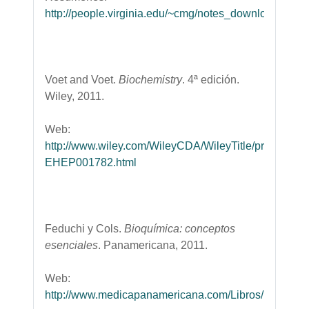
http://people.virginia.edu/~cmg/notes_download.html
Voet and Voet.
Biochemistry
. 4ª edición.
Wiley, 2011.
Web:
http://www.wiley.com/WileyCDA/WileyTitle/productCd-
EHEP001782.html
Feduchi y Cols.
Bioquímica: conceptos
esenciales
. Panamericana, 2011.
Web:
http://www.medicapanamericana.com/Libros/Libro/427