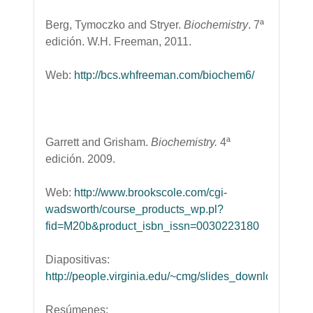
Berg, Tymoczko and Stryer.
Biochemistry
. 7ª
edición. W.H. Freeman, 2011.
Web:
http://bcs.whfreeman.com/biochem6/
Garrett and Grisham.
Biochemistry.
4ª
edición. 2009.
Web:
http://www.brookscole.com/cgi-
wadsworth/course_products_wp.pl?
fid=M20b&product_isbn_issn=0030223180
Diapositivas:
http://people.virginia.edu/~cmg/slides_download.html
Resúmenes: