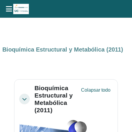
Salta al contenido principal
Bioquímica Estructural y Metabólica (2011)
Perfilado de sección
Bioquímica
Colapsar todo
Estructural y
Colapsar
Metabólica
(2011)