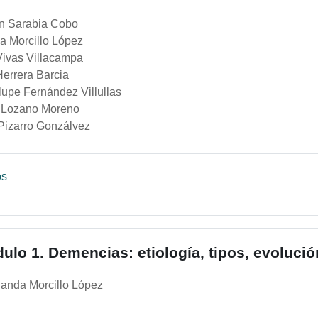
n Sarabia Cobo
a Morcillo López
 Vivas Villacampa
Herrera Barcia
upe Fernández Villullas
 Lozano Moreno
Pizarro Gonzálvez
Foro
os
ulo 1. Demencias: etiología, tipos, evolució
landa Morcillo López