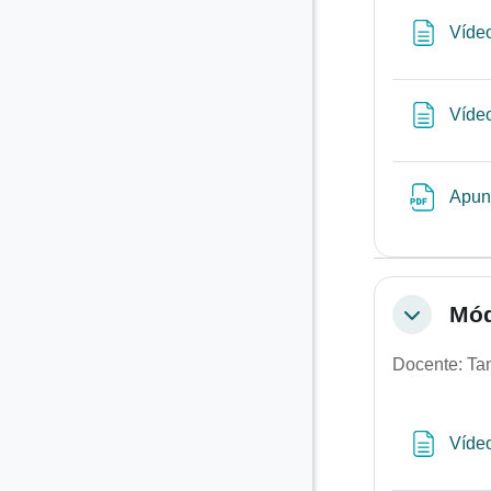
Vídeo
Vídeo
Apun
Mód
Colapsar
Docente: Tan
Vídeo