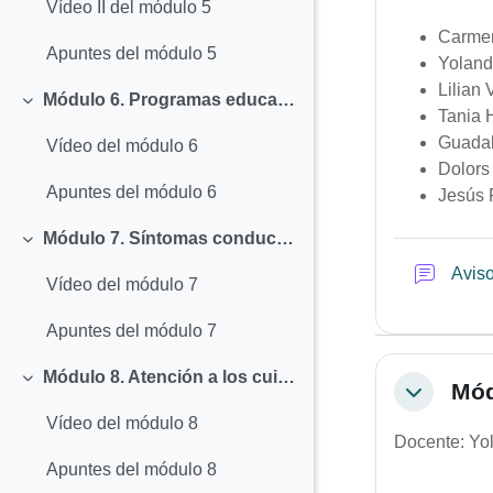
Vídeo II del módulo 5
Carme
Apuntes del módulo 5
Yoland
Lilian
Módulo 6. Programas educativos específicos
Colapsar
Tania 
Guadal
Vídeo del módulo 6
Dolors
Apuntes del módulo 6
Jesús 
Módulo 7. Síntomas conductuales y psicológicos en demencia (SPCD)
Colapsar
Avis
Vídeo del módulo 7
Apuntes del módulo 7
Módulo 8. Atención a los cuidadores y familias
Mód
Colapsar
Colapsar
Vídeo del módulo 8
Docente: Yo
Apuntes del módulo 8