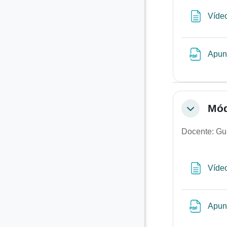
Vídeo
Apun
Mód
Colapsar
Docente: Gu
Víde
Apun