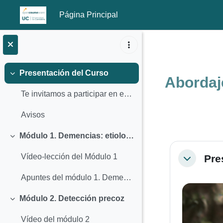
Página Principal
Salta al contenido principal
Presentación del Curso
Colapsar
Abordaj
Te invitamos a participar en este curso sobre deme...
Avisos
Módulo 1. Demencias: etiología, tipos, evolución
Colapsar
Perfila
Vídeo-lección del Módulo 1
Pre
Colapsar
Apuntes del módulo 1. Demencias: etiología, tipos, evolución
Módulo 2. Detección precoz
Colapsar
Vídeo del módulo 2