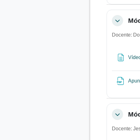
Mód
Colapsar
Docente: Do
Víde
Apun
Mód
Colapsar
Docente: Je