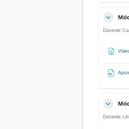
Mód
Colapsar
Docente: Ca
Víde
Apun
Mód
Colapsar
Docente: Lil