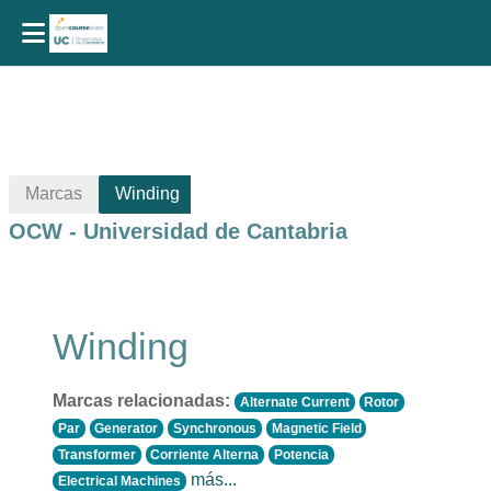
Salta al contenido principal
Marcas
Winding
OCW - Universidad de Cantabria
Winding
Marcas relacionadas:
Alternate Current
Rotor
Par
Generator
Synchronous
Magnetic Field
Transformer
Corriente Alterna
Potencia
más...
Electrical Machines