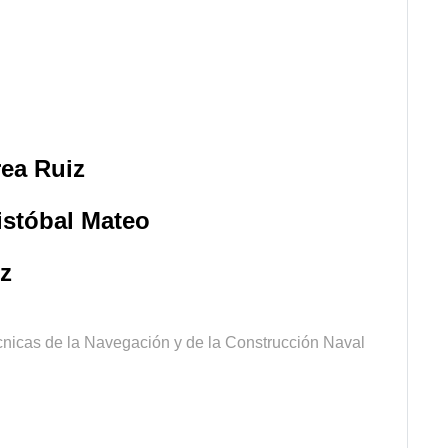
rea Ruiz
stóbal Mateo
iz
nicas de la Navegación y de la Construcción Naval