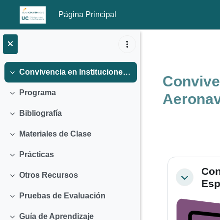
Página Principal
Salta al contenido principal
Convivencia en Instituciones Totales: Buques, Plataformas, Aeronaves Espaciales (2011)
Colapsar
Conviven
Programa
Aeronav
Colapsar
Bibliografía
Colapsar
Materiales de Clase
Colapsar
Prácticas
Colapsar
Perfila
Con
Otros Recursos
Colapsar
Colapsar
Esp
Pruebas de Evaluación
Colapsar
Guía de Aprendizaje