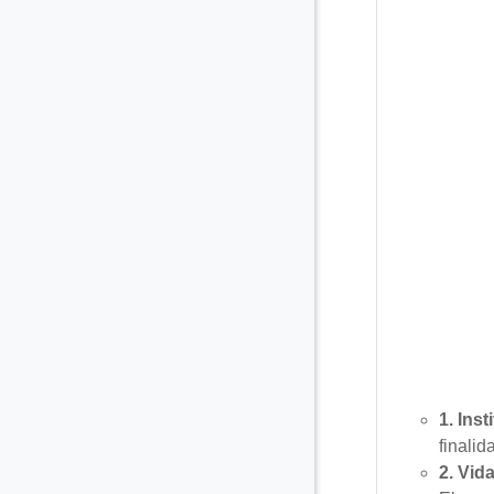
1. Inst
finalid
2.
Vida