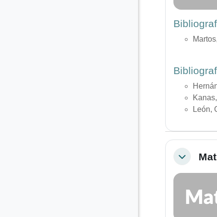
Bibliogra
Martos
Bibliogr
Hernán
Kanas,
León, 
Mat
Colapsar