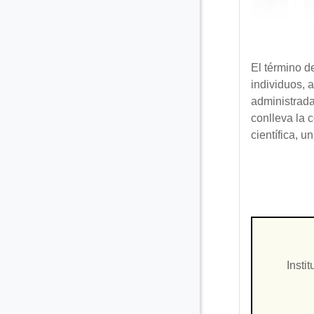
El término d
individuos, 
administrada
conlleva la 
científica, u
Insti