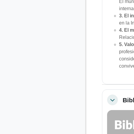
El mund
interna
3.
El i
en la I
4. El 
Relaci
5. Val
profes
consid
convive
Bib
Colapsar