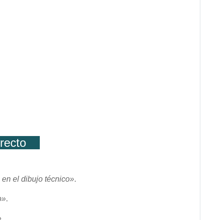
directo
en el dibujo técnico»
.
o»
.
»
.