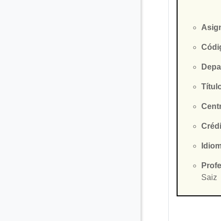
Asig
Códi
Depa
Títul
Cent
Créd
Idiom
Prof
Saiz