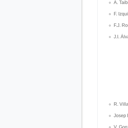
A. Tai
F. Izqu
F.J. R
J.I. Ál
R. Vill
Josep 
V. Gon