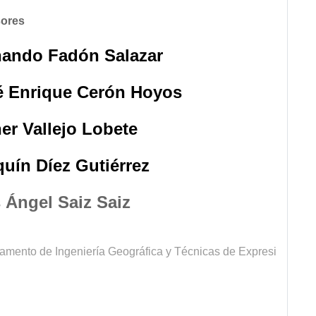
sores
nando Fadón Salazar
é Enrique Cerón Hoyos
er Vallejo Lobete
uín Díez Gutiérrez
 Ángel Saiz Saiz
amento de Ingeniería Geográfica y Técnicas de Expresión Gráf