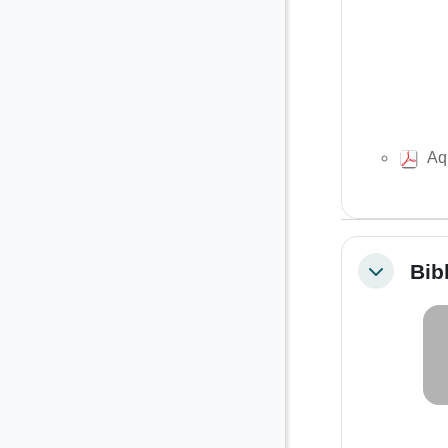
Aqu
Bib
Colapsar