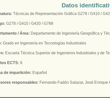
Datos identificat
natura:
Técnicas de Representación Gráfica G278 / G410 / G42
go:
G278 / G410 / G420 / G768
rtamento / Área:
Departamento de Ingeniería Geográfica y Téc
o:
Grado en Ingeniería en Tecnologías Industriales
ro:
Escuela Técnica Superior de Ingenieros Industriales y de T
itos ECTS:
6
a de impartición:
Español
esores responsables:
Fernando Fadón Salazar, José Enrique C