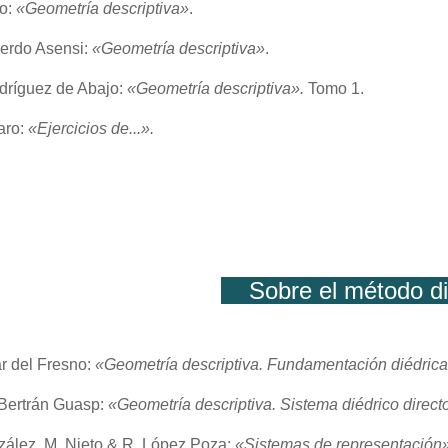
bo
:
«Geometría descriptiva»
.
ierdo Asensi
:
«Geometría descriptiva»
.
odríguez de Abajo
:
«
Geometría descriptiva».
Tomo 1.
varo
:
«Ejercicios de...».
Sobre el método 
ar del Fresno
:
«Geometría descriptiva. Fundamentación diédrica 
Bertrán Guasp
:
«Geometría descriptiva. Sistema diédrico direct
zález, M. Nieto & R. López Poza
:
«Sistemas de representación