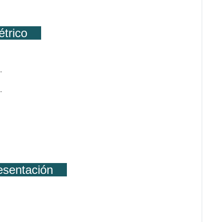
métrico
.
.
resentación