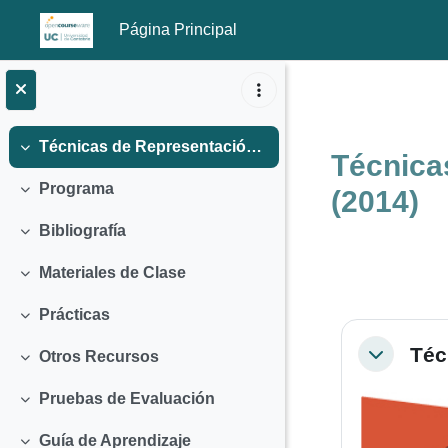
Página Principal
Salta al contenido principal
Técnicas de Representación Gráfica G278 / G410 / G420 / G768 (2014)
Colapsar
Técnica
Programa
(2014)
Colapsar
Bibliografía
Colapsar
Materiales de Clase
Colapsar
Prácticas
Colapsar
Perfila
Téc
Otros Recursos
Colapsar
Colapsar
Pruebas de Evaluación
Colapsar
Guía de Aprendizaje