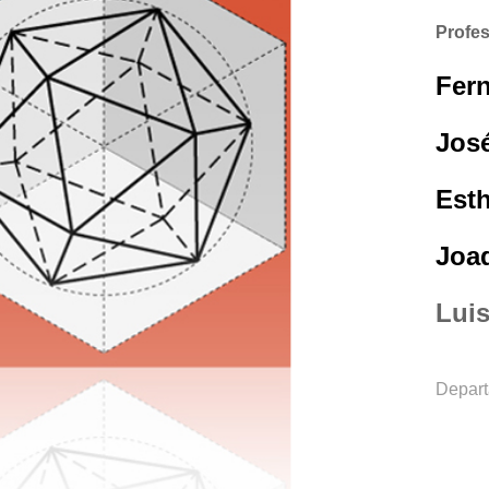
Profe
Fer
Jos
Esth
Joaq
Luis
Depart