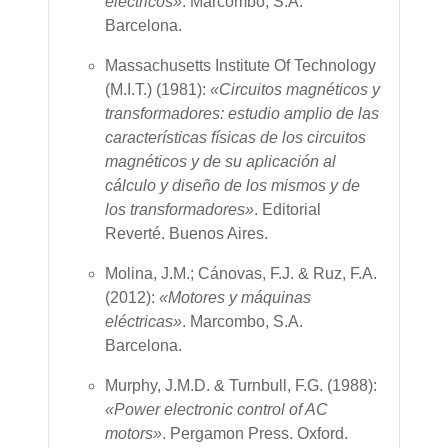
eléctricos»
. Marcombo, S.A.
Barcelona.
Massachusetts Institute Of Technology
(M.I.T.) (1981):
«Circuitos magnéticos y
transformadores: estudio amplio de las
características físicas de los circuitos
magnéticos y de su aplicación al
cálculo y diseño de los mismos y de
los transformadores»
. Editorial
Reverté.
Buenos Aires.
Molina, J.M.; Cánovas, F.J. & Ruz, F.A.
(2012):
«Motores y máquinas
eléctricas»
. Marcombo, S.A.
Barcelona.
Murphy, J.M.D. & Turnbull, F.G. (1988):
«Power electronic control of AC
motors»
. Pergamon Press.
Oxford.