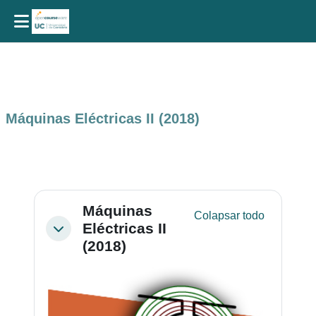
Salta al contenido principal
Máquinas Eléctricas II (2018)
Perfilado de sección
Máquinas
Colapsar todo
Eléctricas II
Colapsar
(2018)