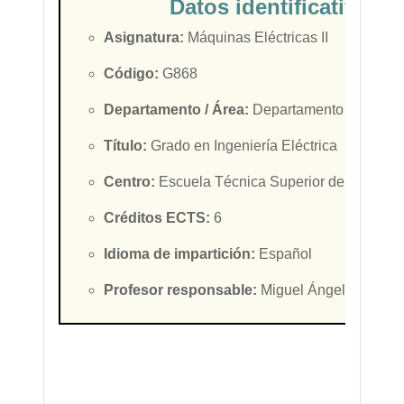
Datos identificativos d
Asignatura:
Máquinas Eléctricas II
Código:
G868
Departamento / Área:
Departamento de Ingenie
Título:
Grado en Ingeniería Eléctrica
Centro:
Escuela Técnica Superior de Ingeniero
Créditos ECTS:
6
Idioma de impartición:
Español
Profesor responsable:
Miguel
Ángel
Rodrígu