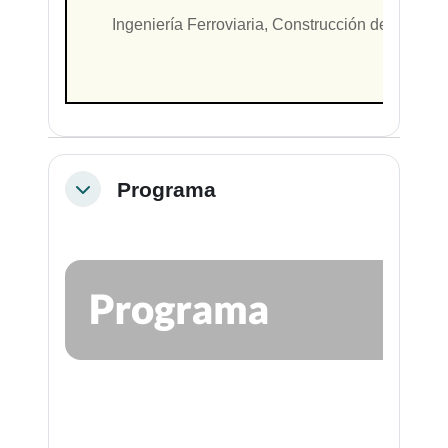
Ingeniería Ferroviaria, Construcción de vía, Ma
F
Programa
Colapsar