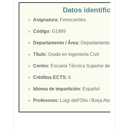
Datos identificativo
Asignatura:
Ferrocarriles
Código:
G1989
Departamento / Área:
Departamento de
Trans
Título:
Grado en Ingeniería Civil
Centro:
Escuela Técnica Superior de Ingenier
Créditos ECTS:
6
Idioma de impartición:
Español
Profesores
:
Luigi dell'Olio / Borja Alonso Ore