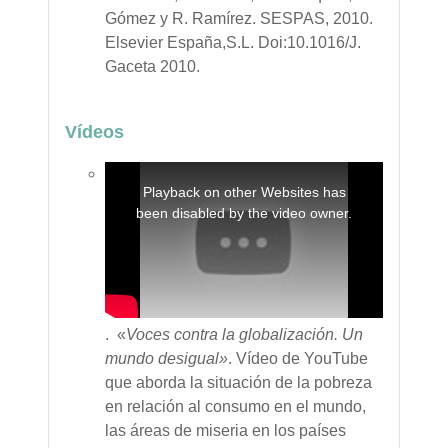
Gómez y R. Ramírez. SESPAS, 2010.
Elsevier España,S.L. Doi:10.1016/J.
Gaceta 2010.
Vídeos
This
is
a
Playback on other Websites has
modal
window.
been disabled by the video owner.
. «
Voces contra la globalización. Un
mundo desigual»
. Vídeo de YouTube
que aborda la situación de la pobreza
en relación al consumo en el mundo,
las áreas de miseria en los países