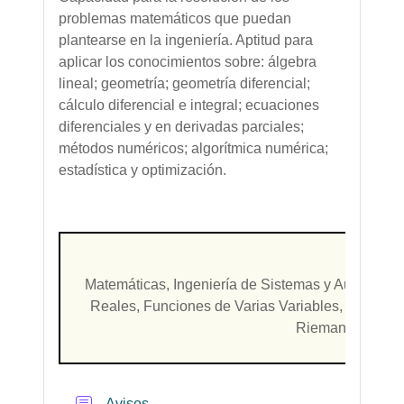
problemas matemáticos que puedan
plantearse en la ingeniería. Aptitud para
aplicar los conocimientos sobre: álgebra
lineal; geometría; geometría diferencial;
cálculo diferencial e integral; ecuaciones
diferenciales y en derivadas parciales;
métodos numéricos; algorítmica numérica;
estadística y optimización.
Matemáticas
,
Ingeniería de Sistemas y Automátic
Reales
,
Funciones de Varias Variables
,
Fundamen
Riemann
,
Funcio
Foro
Avisos