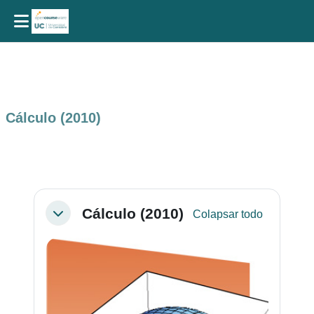
Salta al contenido principal
Cálculo (2010)
Perfilado de sección
Cálculo (2010)
Colapsar todo
Colapsar