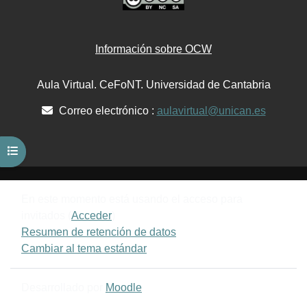
Información sobre OCW
Aula Virtual. CeFoNT. Universidad de Cantabria
Correo electrónico :
aulavirtual@unican.es
Abrir índice del curso
En este momento está usando el acceso para
invitados (
Acceder
)
Resumen de retención de datos
Cambiar al tema estándar
Desarrollado por
Moodle